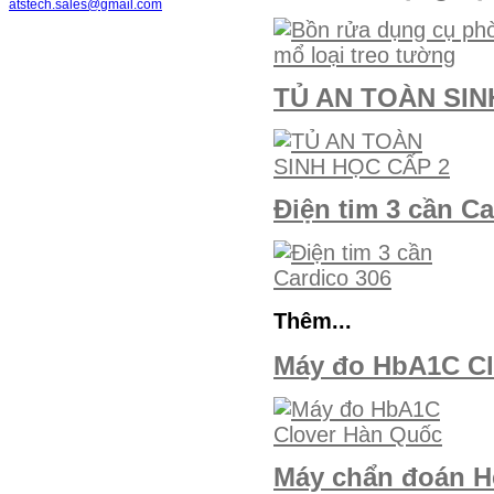
atstech.sales@gmail.com
TỦ AN TOÀN SIN
Điện tim 3 cần Ca
Thêm...
Máy đo HbA1C Cl
Máy chẩn đoán He