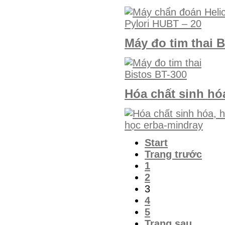
Máy đo tim thai B
Hóa chất sinh hó
Start
Trang trước
1
2
3
4
5
Trang sau