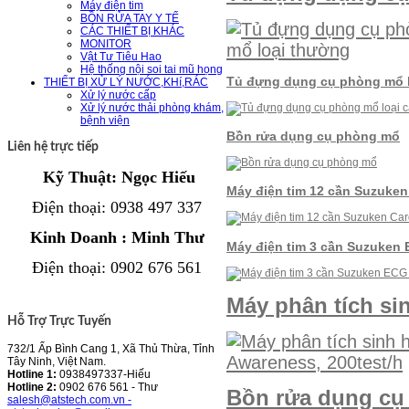
Máy điện tim
BỒN RỬA TAY Y TẾ
CÁC THIẾT BỊ KHÁC
MONITOR
Vật Tư Tiêu Hao
Hệ thống nội soi tai mũ họng
Tủ đựng dụng cụ phòng mổ l
THIẾT BỊ XỬ LÝ NƯỚC,KHí,RÁC
Xử lý nước cấp
Xử lý nước thải phòng khám,
bệnh viện
Bồn rửa dụng cụ phòng mổ
Liên hệ trực tiếp
Kỹ Thuật: Ngọc Hiếu
Máy điện tim 12 cần Suzuken
Điện thoại
: 0938 497 337
Kinh Doanh : Minh Thư
Máy điện tim 3 cần Suzuken
Điện thoại
:
0902 676 561
Máy phân tích si
Hỗ Trợ Trực Tuyến
732/1 Ấp Bình Cang 1, Xã Thủ Thừa, Tỉnh
Tây Ninh, Việt Nam.
Hotline 1:
0938497337-Hiếu
Hotline 2:
0902 676 561 - Thư
Bồn rửa dụng cụ 
salesh@atstech.com.vn -