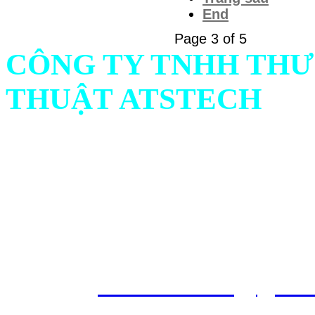
End
Page 3 of 5
CÔNG TY TNHH THƯ
THUẬT ATSTECH
Địa chỉ: 732/1 Ấp Bình C
Ninh, Việt Nam
Hotline: Mr.Hiếu : 0938 
561
Emai
l :
atstech.sales@gma