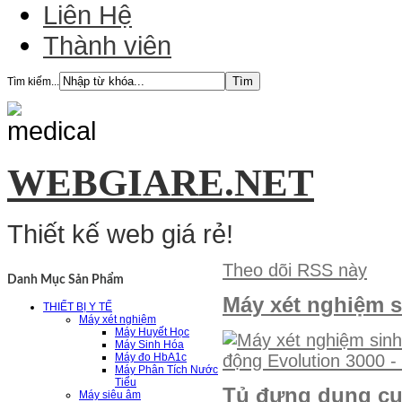
Liên Hệ
Thành viên
Tìm kiếm...
WEBGIARE.NET
Thiết kế web giá rẻ!
Theo dõi RSS này
Danh Mục Sản Phẩm
Máy xét nghiệm s
THIẾT BỊ Y TẾ
Máy xét nghiệm
Máy Huyết Học
Máy Sinh Hóa
Máy đo HbA1c
Máy Phân Tích Nước
Tiểu
Tủ đựng dụng cụ
Máy siêu âm