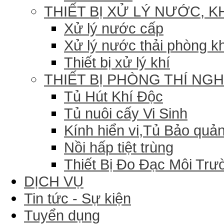
THIẾT BỊ XỬ LÝ NƯỚC, K
Xử lý nước cấp
Xử lý nước thải phòng k
Thiết bị xử lý khí
THIẾT BỊ PHÒNG THÍ NG
Tủ Hút Khí Độc
Tủ nuôi cấy Vi Sinh
Kính hiển vi,Tủ Bảo quản
Nồi hấp tiệt trùng
Thiết Bị Đo Đạc Môi Trư
DỊCH VỤ
Tin tức - Sự kiện
Tuyển dụng