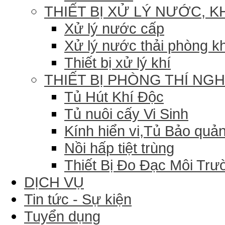
THIẾT BỊ XỬ LÝ NƯỚC, K
Xử lý nước cấp
Xử lý nước thải phòng k
Thiết bị xử lý khí
THIẾT BỊ PHÒNG THÍ NG
Tủ Hút Khí Độc
Tủ nuôi cấy Vi Sinh
Kính hiển vi,Tủ Bảo quản
Nồi hấp tiệt trùng
Thiết Bị Đo Đạc Môi Trư
DỊCH VỤ
Tin tức - Sự kiện
Tuyển dụng