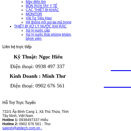
Địa chỉ: 73
Máy điện tim
BỒN RỬA TAY Y TẾ
CÁC THIẾT BỊ KHÁC
MONITOR
Thừa, Tỉnh
Vật Tư Tiêu Hao
Hệ thống nội soi tai mũ họng
THIẾT BỊ XỬ LÝ NƯỚC,KHí,RÁC
Xử lý nước cấp
Hotline: Mr
Xử lý nước thải phòng khám,
bệnh viện
Ms.Thư 090
Liên hệ trực tiếp
Kỹ Thuật: Ngọc Hiếu
Emai
l :
atst
Điện thoại
: 0938 497 337
Kinh Doanh : Minh Thư
Web
:
www.a
Điện thoại
:
0902 676 561
Hỗ Trợ Trực Tuyến
732/1 Ấp Bình Cang 1, Xã Thủ Thừa, Tỉnh
Tây Ninh, Việt Nam.
Hotline 1:
0938497337-Hiếu
Hotline 2:
0902 676 561 - Thư
salesh@atstech.com.vn -