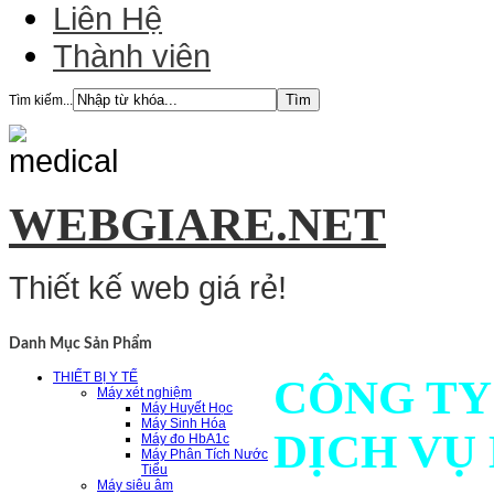
Liên Hệ
Thành viên
Tìm kiếm...
WEBGIARE.NET
Thiết kế web giá rẻ!
Danh Mục Sản Phẩm
THIẾT BỊ Y TẾ
CÔNG TY
Máy xét nghiệm
Máy Huyết Học
Máy Sinh Hóa
DỊCH VỤ
Máy đo HbA1c
Máy Phân Tích Nước
Tiểu
Máy siêu âm