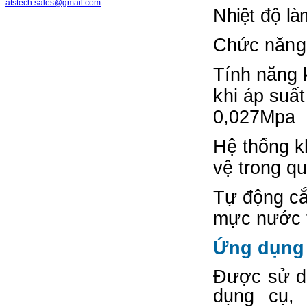
atstech.sales@gmail.com
N
h
iệ
t
đ
ộ
là
Chức n
ă
n
g
Tính n
ă
ng 
k
hi áp su
ấ
t
0,027
Mpa
Hệ thống k
vệ trong qu
Tự động
c
m
ự
c
n
ước 
Ứ
ng dụng
Đ
ư
ợc sử 
dụng
c
ụ