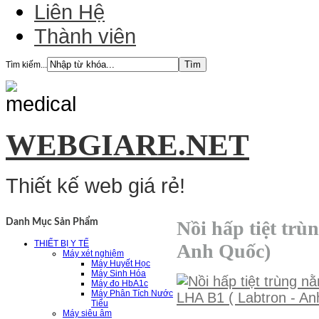
Liên Hệ
Thành viên
Tìm kiếm...
WEBGIARE.NET
Thiết kế web giá rẻ!
Nồi hấp tiệt tr
Danh Mục Sản Phẩm
THIẾT BỊ Y TẾ
Anh Quốc)
Máy xét nghiệm
Máy Huyết Học
Máy Sinh Hóa
Máy đo HbA1c
Máy Phân Tích Nước
Tiểu
Máy siêu âm