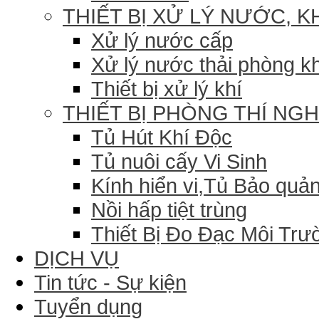
THIẾT BỊ XỬ LÝ NƯỚC, K
Xử lý nước cấp
Xử lý nước thải phòng k
Thiết bị xử lý khí
THIẾT BỊ PHÒNG THÍ NG
Tủ Hút Khí Độc
Tủ nuôi cấy Vi Sinh
Kính hiển vi,Tủ Bảo quản
Nồi hấp tiệt trùng
Thiết Bị Đo Đạc Môi Trư
DỊCH VỤ
Tin tức - Sự kiện
Tuyển dụng