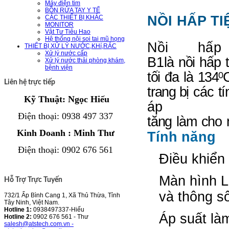
Máy điện tim
BỒN RỬA TAY Y TẾ
NỒI HẤP T
CÁC THIẾT BỊ KHÁC
MONITOR
Vật Tư Tiêu Hao
Hệ thống nội soi tai mũ họng
N
ồ
i
h
ấ
p
THIẾT BỊ XỬ LÝ NƯỚC,KHí,RÁC
Xử lý nước cấp
B
1
l
à
nồ
i
h
ấ
p
t
Xử lý nước thải phòng khám,
bệnh viện
t
ố
i
đ
a
l
à
134
0
Liên hệ trực tiếp
trang
b
ị
c
á
c
tí
Kỹ Thuật: Ngọc Hiếu
Điện thoại
: 0938 497 337
t
ă
n
g
là
m
c
h
o
Kinh Doanh : Minh Thư
Tí
n
h
nă
n
g
Điện thoại
:
0902 676 561
Đi
ề
u khiển
M
à
n hình
L
Hỗ Trợ Trực Tuyến
và thông số
732/1 Ấp Bình Cang 1, Xã Thủ Thừa, Tỉnh
Tây Ninh, Việt Nam.
Hotline 1:
0938497337-Hiếu
Áp su
ấ
t là
Hotline 2:
0902 676 561 - Thư
salesh@atstech.com.vn -