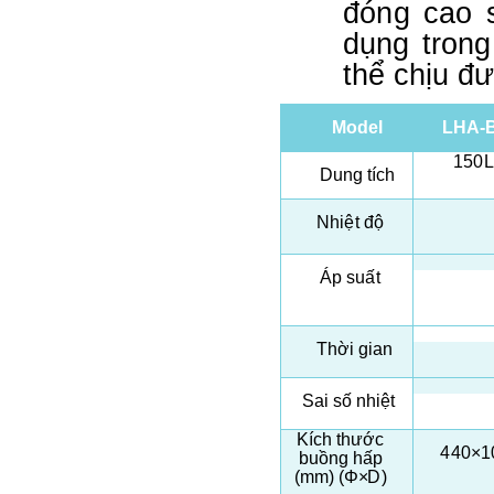
đó
n
g
ca
o
dụng tro
n
thể
c
hịu đ
M
o
d
e
l
LHA
-
15
0
L
D
u
n
g
t
í
c
h
N
h
i
ệ
t độ
Á
p su
ấ
t
Thời
g
ian
S
ai
s
ố n
h
i
ệ
t
K
í
ch
t
h
ư
ớ
c
440
×
1
b
u
ồ
ng hấp
(mm)
(
Φ
×
D
)