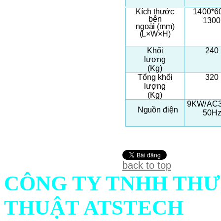
K
í
c
h
th
ư
ớc
1400*6
b
ê
n
1300
n
g
o
à
i
(
mm
)
(L
×
W
×
H
)
Khối
240
lượng
(K
g
)
Tổng khối
3
2
0
l
ượ
n
g
(K
g
)
9K
W
/A
C
N
g
uồn điện
5
0
H
back to top
CÔNG TY TNHH THƯ
THUẬT ATSTECH