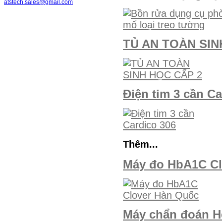
atstech.sales@gmail.com
TỦ AN TOÀN SIN
Điện tim 3 cần Ca
Thêm...
Máy đo HbA1C Cl
Máy chẩn đoán He