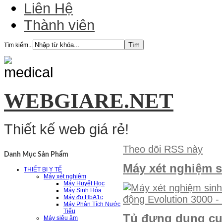
Liên Hệ
Thành viên
Tìm kiếm...
WEBGIARE.NET
Thiết kế web giá rẻ!
Theo dõi RSS này
Danh Mục Sản Phẩm
Máy xét nghiệm s
THIẾT BỊ Y TẾ
Máy xét nghiệm
Máy Huyết Học
Máy Sinh Hóa
Máy đo HbA1c
Máy Phân Tích Nước
Tiểu
Tủ đựng dụng cụ
Máy siêu âm