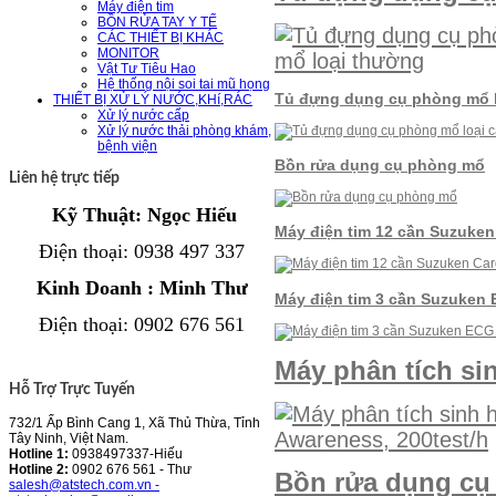
Máy điện tim
BỒN RỬA TAY Y TẾ
CÁC THIẾT BỊ KHÁC
MONITOR
Vật Tư Tiêu Hao
Hệ thống nội soi tai mũ họng
Tủ đựng dụng cụ phòng mổ l
THIẾT BỊ XỬ LÝ NƯỚC,KHí,RÁC
Xử lý nước cấp
Xử lý nước thải phòng khám,
bệnh viện
Bồn rửa dụng cụ phòng mổ
Liên hệ trực tiếp
Kỹ Thuật: Ngọc Hiếu
Máy điện tim 12 cần Suzuken
Điện thoại
: 0938 497 337
Kinh Doanh : Minh Thư
Máy điện tim 3 cần Suzuken
Điện thoại
:
0902 676 561
Máy phân tích si
Hỗ Trợ Trực Tuyến
732/1 Ấp Bình Cang 1, Xã Thủ Thừa, Tỉnh
Tây Ninh, Việt Nam.
Hotline 1:
0938497337-Hiếu
Hotline 2:
0902 676 561 - Thư
Bồn rửa dụng cụ 
salesh@atstech.com.vn -