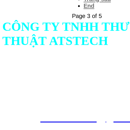
End
Page 3 of 5
CÔNG TY TNHH THƯ
THUẬT ATSTECH
Địa chỉ: 732/1 Ấp Bình C
Ninh, Việt Nam
Hotline: Mr.Hiếu : 0938 
561
Emai
l :
atstech.sales@gma