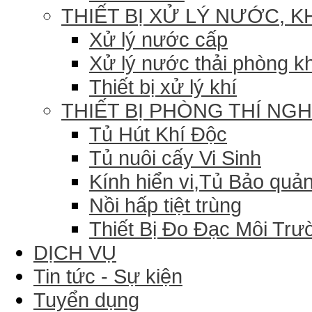
THIẾT BỊ XỬ LÝ NƯỚC, K
Xử lý nước cấp
Xử lý nước thải phòng k
Thiết bị xử lý khí
THIẾT BỊ PHÒNG THÍ NG
Tủ Hút Khí Độc
Tủ nuôi cấy Vi Sinh
Kính hiển vi,Tủ Bảo quản
Nồi hấp tiệt trùng
Thiết Bị Đo Đạc Môi Trư
DỊCH VỤ
Tin tức - Sự kiện
Tuyển dụng