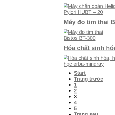
Máy đo tim thai B
Hóa chất sinh hó
Start
Trang trước
1
2
3
4
5
Trang sau