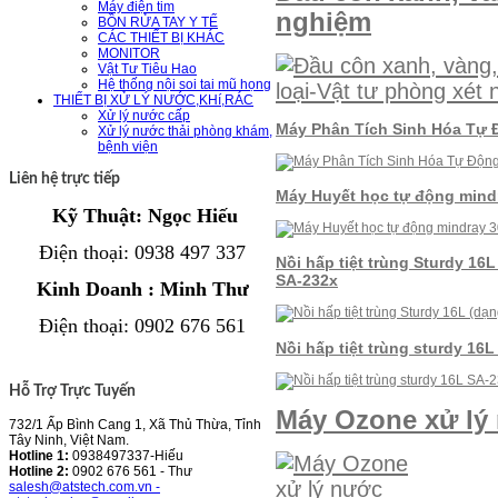
Máy điện tim
nghiệm
BỒN RỬA TAY Y TẾ
CÁC THIẾT BỊ KHÁC
MONITOR
Vật Tư Tiêu Hao
Hệ thống nội soi tai mũ họng
THIẾT BỊ XỬ LÝ NƯỚC,KHí,RÁC
Xử lý nước cấp
Máy Phân Tích Sinh Hóa Tự 
Xử lý nước thải phòng khám,
bệnh viện
Liên hệ trực tiếp
Máy Huyết học tự động mind
Kỹ Thuật: Ngọc Hiếu
Điện thoại
: 0938 497 337
Nồi hấp tiệt trùng Sturdy 16
SA-232x
Kinh Doanh : Minh Thư
Điện thoại
:
0902 676 561
Nồi hấp tiệt trùng sturdy 16
Hỗ Trợ Trực Tuyến
Máy Ozone xử lý
732/1 Ấp Bình Cang 1, Xã Thủ Thừa, Tỉnh
Tây Ninh, Việt Nam.
Hotline 1:
0938497337-Hiếu
Hotline 2:
0902 676 561 - Thư
salesh@atstech.com.vn -