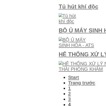
Tủ hút khí độc
BỘ Ủ MÁY SINH 
HỆ THỐNG XỬ L
Start
Trang trước
1
2
3
4