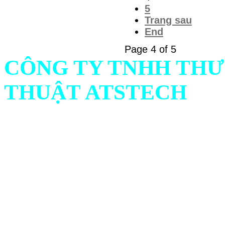
5
Trang sau
End
Page 4 of 5
CÔNG TY TNHH THƯ
THUẬT ATSTECH
Địa chỉ: 732/1 Ấp Bình C
Ninh, Việt Nam
Hotline: Mr.Hiếu : 0938 
561
Emai
l :
atstech.sales@gma