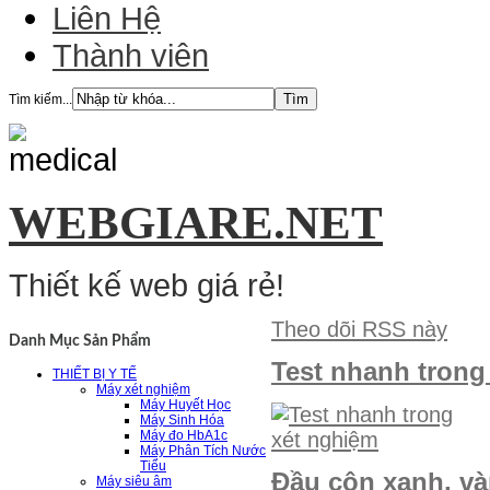
Liên Hệ
Thành viên
Tìm kiếm...
WEBGIARE.NET
Thiết kế web giá rẻ!
Theo dõi RSS này
Danh Mục Sản Phẩm
Test nhanh trong
THIẾT BỊ Y TẾ
Máy xét nghiệm
Máy Huyết Học
Máy Sinh Hóa
Máy đo HbA1c
Máy Phân Tích Nước
Tiểu
Đầu côn xanh, và
Máy siêu âm