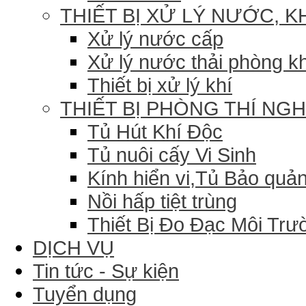
THIẾT BỊ XỬ LÝ NƯỚC, K
Xử lý nước cấp
Xử lý nước thải phòng k
Thiết bị xử lý khí
THIẾT BỊ PHÒNG THÍ NG
Tủ Hút Khí Độc
Tủ nuôi cấy Vi Sinh
Kính hiển vi,Tủ Bảo quản
Nồi hấp tiệt trùng
Thiết Bị Đo Đạc Môi Trư
DỊCH VỤ
Tin tức - Sự kiện
Tuyển dụng