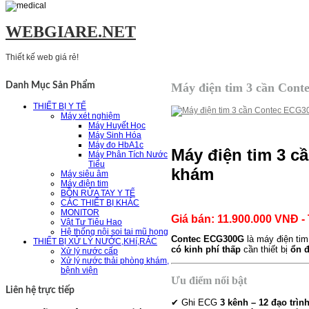
WEBGIARE.NET
Thiết kế web giá rẻ!
Máy điện tim 3 cần Con
Danh Mục Sản Phẩm
THIẾT BỊ Y TẾ
Máy xét nghiệm
Máy Huyết Học
Máy Sinh Hóa
Máy đo HbA1c
Máy điện tim 3 c
Máy Phân Tích Nước
Tiểu
khám
Máy siêu âm
Máy điện tim
BỒN RỬA TAY Y TẾ
CÁC THIẾT BỊ KHÁC
MONITOR
Giá bán: 11.900.000 VNĐ -
Vật Tư Tiêu Hao
Hệ thống nội soi tai mũ họng
Contec ECG300G
là máy điện ti
THIẾT BỊ XỬ LÝ NƯỚC,KHí,RÁC
có kinh phí thấp
cần thiết bị
ổn đ
Xử lý nước cấp
Xử lý nước thải phòng khám,
bệnh viện
Ưu điểm nổi bật
Liên hệ trực tiếp
✔ Ghi ECG
3 kênh – 12 đạo trìn