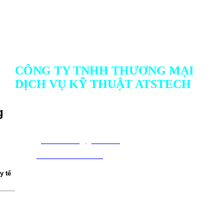
CÔNG TY TNHH THƯƠNG MẠI
DỊCH VỤ KỸ THUẬT ATSTECH
Địa chỉ: 732/1 Ấp Bình Cang 1, Xã Thủ Thừa, Tỉnh Tây
g
Ninh, Việt Nam
Hotline: Mr.Hiếu : 0938 497 337 hay Ms.Thư 0902 676 561
Emai
l :
atstech.sales@gmail.com
Web
:
www.atstech.com.vn
y tế