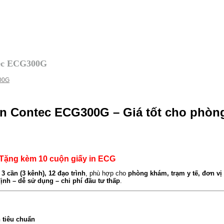
tec ECG300G
ần Contec ECG300G – Giá tốt cho phòn
 Tặng kèm 10 cuộn giấy in ECG
m
3 cần (3 kênh), 12 đạo trình
, phù hợp cho
phòng khám, trạm y tế, đơn vị 
ịnh – dễ sử dụng – chi phí đầu tư thấp
.
h tiêu chuẩn