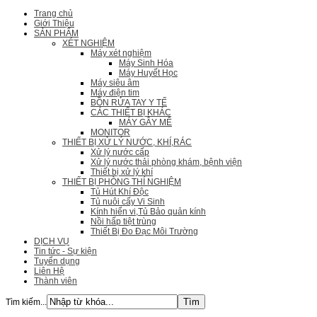
Trang chủ
Giới Thiệu
SẢN PHẨM
XÉT NGHIỆM
Máy xét nghiệm
Máy Sinh Hóa
Máy Huyết Học
Máy siêu âm
Máy điện tim
BỒN RỬA TAY Y TẾ
CÁC THIẾT BỊ KHÁC
MÁY GÂY MÊ
MONITOR
THIẾT BỊ XỬ LÝ NƯỚC, KHÍ,RÁC
Xử lý nước cấp
Xử lý nước thải phòng khám, bệnh viện
Thiết bị xử lý khí
THIẾT BỊ PHÒNG THÍ NGHIỆM
Tủ Hút Khí Độc
Tủ nuôi cấy Vi Sinh
Kính hiển vi,Tủ Bảo quản kính
Nồi hấp tiệt trùng
Thiết Bị Đo Đạc Môi Trường
DỊCH VỤ
Tin tức - Sự kiện
Tuyển dụng
Liên Hệ
Thành viên
Tìm kiếm...