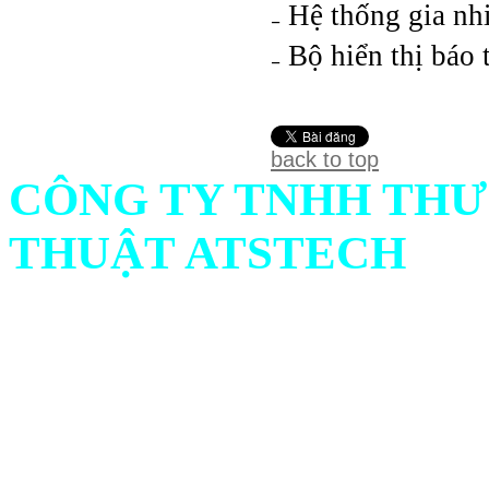
₋ Hệ thống gia nh
₋ Bộ hiển thị báo 
back to top
CÔNG TY TNHH THƯ
THUẬT ATSTECH
Địa chỉ: 732/1 Ấp Bình C
Ninh, Việt Nam
Hotline: Mr.Hiếu : 0938 
561