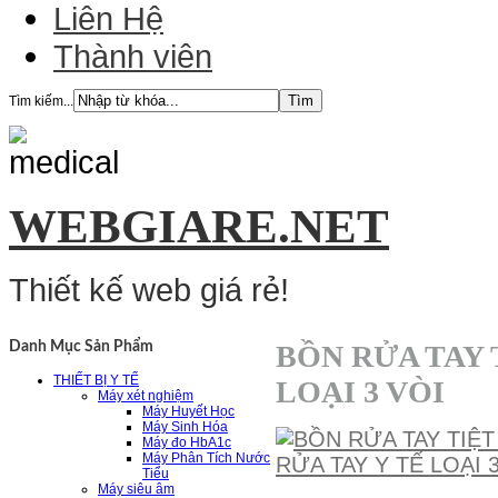
Liên Hệ
Thành viên
Tìm kiếm...
WEBGIARE.NET
Thiết kế web giá rẻ!
BỒN RỬA TAY 
Danh Mục Sản Phẩm
THIẾT BỊ Y TẾ
LOẠI 3 VÒI
Máy xét nghiệm
Máy Huyết Học
Máy Sinh Hóa
Máy đo HbA1c
Máy Phân Tích Nước
Tiểu
Máy siêu âm