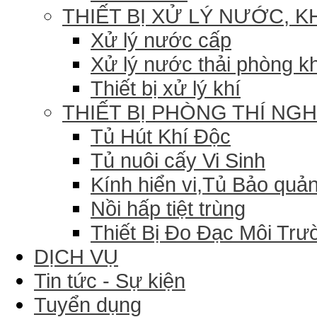
THIẾT BỊ XỬ LÝ NƯỚC, K
Xử lý nước cấp
Xử lý nước thải phòng k
Thiết bị xử lý khí
THIẾT BỊ PHÒNG THÍ NG
Tủ Hút Khí Độc
Tủ nuôi cấy Vi Sinh
Kính hiển vi,Tủ Bảo quản
Nồi hấp tiệt trùng
Thiết Bị Đo Đạc Môi Trư
DỊCH VỤ
Tin tức - Sự kiện
Tuyển dụng