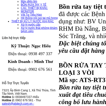
Máy điện tim
Bồn rửa tay tiệt
BỒN RỬA TAY Y TẾ
CÁC THIẾT BỊ KHÁC
MONITOR
đã được các Bệnh 
Vật Tư Tiêu Hao
Hệ thống nội soi tai mũ họng
dụng như: BV Un
THIẾT BỊ XỬ LÝ NƯỚC,KHí,RÁC
Xử lý nước cấp
RHM Đà Nẵng, B
Xử lý nước thải phòng khám,
bệnh viện
Sóc Trăng, và nhiề
Liên hệ trực tiếp
Đặc biệt chúng tô
Kỹ Thuật: Ngọc Hiếu
yêu cầu đặt hàng
Điện thoại
: 0938 497 337
Kinh Doanh : Minh Thư
BỒN RỬA TAY 
Điện thoại
:
0902 676 561
LOẠI 3 VÒI
Mã sp: ATS-RT
Hỗ Trợ Trực Tuyến
Bồn rửa tay tiệt 
732/1 Ấp Bình Cang 1, Xã Thủ Thừa, Tỉnh
xuất đạt tiêu ch
Tây Ninh, Việt Nam.
Hotline 1:
0938497337-Hiếu
công bố lưu hành
Hotline 2:
0902 676 561 - Thư
salesh@atstech.com.vn -