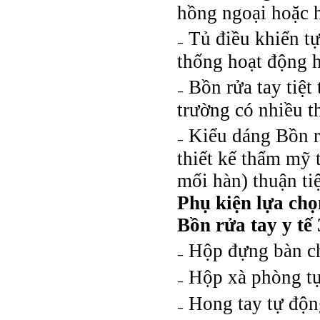
hồng ngoại hoặc h
₋ Tủ điều khiển t
thống hoạt động h
₋ Bồn rửa tay tiệt
trường có nhiều th
₋ Kiểu dáng Bồn rử
thiết kế thẩm mỹ 
mối hàn) thuận tiệ
Phụ kiện lựa chọ
Bồn rửa tay y tế 
₋ Hộp đựng bàn c
₋ Hộp xà phòng t
₋ Hong tay tự độ