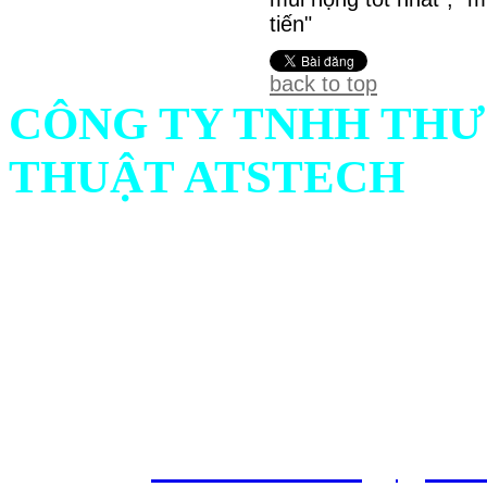
tiến"
back to top
CÔNG TY TNHH THƯ
THUẬT ATSTECH
Địa chỉ: 732/1 Ấp Bình C
Ninh, Việt Nam
Hotline: Mr.Hiếu : 0938 
561
Emai
l :
atstech.sales@gma