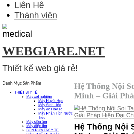
Liên Hệ
Thành viên
WEBGIARE.NET
Thiết kế web giá rẻ!
Hệ Thống Nội S
Danh Mục Sản Phẩm
THIẾT BỊ Y TẾ
Minh – Giải Ph
Máy xét nghiệm
Máy Huyết Học
Máy Sinh Hóa
Máy đo HbA1c
Máy Phân Tích Nước
Tiểu
Máy siêu âm
Hệ Thống Nội 
Máy điện tim
BỒN RỬA TAY Y TẾ