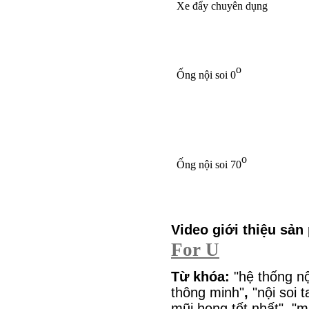
Xe đẩy chuyên dụng
o
Ống nội soi 0
o
Ống nội soi 70
Video giới thiệu sả
For U
Từ khóa:
"hệ thống nội
thông minh"
,
"nội soi t
mũi họng tốt nhất", "mu