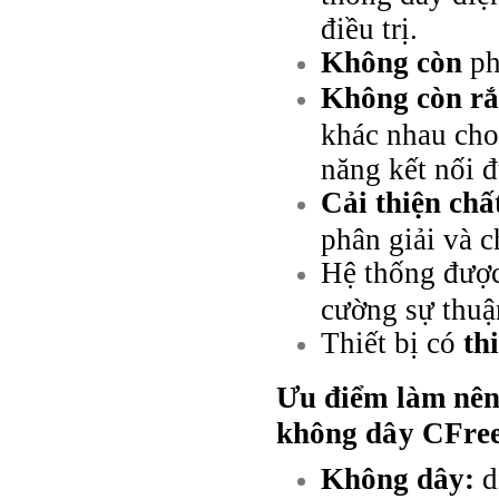
điều trị.
Không còn
ph
Không còn rắ
khác nhau cho
năng kết nối đ
Cải thiện chấ
phân giải và c
Hệ thống được
cường sự thuận
Thiết bị có
th
Ưu điểm làm nên 
không dây CFre
Không dây:
d