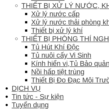
THIẾT BỊ XỬ LÝ NƯỚC, K
Xử lý nước cấp
Xử lý nước thải phòng k
Thiết bị xử lý khí
THIẾT BỊ PHÒNG THÍ NG
Tủ Hút Khí Độc
Tủ nuôi cấy Vi Sinh
Kính hiển vi,Tủ Bảo quản
Nồi hấp tiệt trùng
Thiết Bị Đo Đạc Môi Trư
DỊCH VỤ
Tin tức - Sự kiện
Tuyển dụng