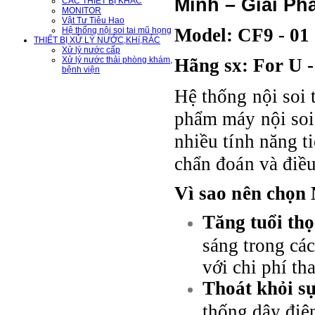
Minh – Giải Ph
CÁC THIẾT BỊ KHÁC
MONITOR
Vật Tư Tiêu Hao
Model: CF9 - 01
Hệ thống nội soi tai mũ họng
THIẾT BỊ XỬ LÝ NƯỚC,KHí,RÁC
Xử lý nước cấp
Hãng sx: For U 
Xử lý nước thải phòng khám,
bệnh viện
Hệ thống nội soi 
phẩm máy nội soi
nhiều tính năng ti
chẩn đoán và điều
Vì sao nên chọn
Tăng tuổi thọ
sáng trong cá
với chi phí th
Thoát khỏi sự
thống dây điện